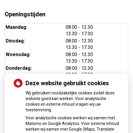
Openingstijden
tot
Maandag:
08.00
- 12.30
tot
13.30
- 17.30
tot
Dinsdag:
08.00
- 12.30
tot
13.30
- 17.30
tot
Woensdag:
08.00
- 12.30
tot
13.30
- 17.30
tot
Donderdag:
08.00
- 12.30
tot
13.30
- 17.30
tot
Vrijdag:
08.00
- 12.30
Deze website gebruikt cookies
tot
13.30
- 17.30
Wij gebruiken noodzakelijke cookies zodat deze
website goed kan werken. Voor analytische
cookies en externe inhoud vragen wij uw
toestemming.
Nieuws
Voor analytische cookies werken wij samen met
Matomo en Google Analytics. Voor externe inhoud
Medicijnen mee op reis?
werken wij samen met Google (Maps, Translate