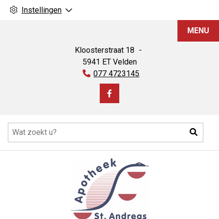
Instellingen
Apotheek
MENU
St.
Andreas
Kloosterstraat
18
5941 ET
Velden
Tel:
077 4723145
Bezoek
onze
Hoofdmenu
facebook
Zoeke
pagina