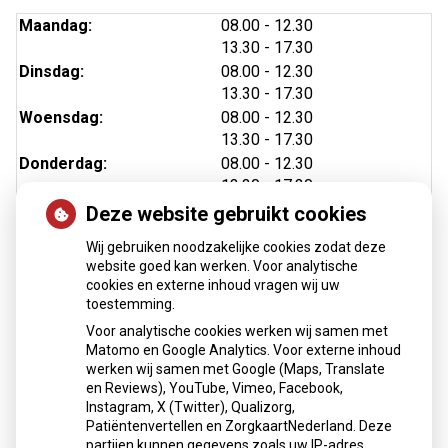
tot
Maandag:
08.00
- 12.30
tot
13.30
- 17.30
tot
Dinsdag:
08.00
- 12.30
tot
13.30
- 17.30
tot
Woensdag:
08.00
- 12.30
tot
13.30
- 17.30
tot
Donderdag:
08.00
- 12.30
tot
13.30
- 17.30
tot
Vrijdag:
08.00
- 12.30
Deze website gebruikt cookies
tot
13.30
- 17.30
Wij gebruiken noodzakelijke cookies zodat deze
website goed kan werken. Voor analytische
cookies en externe inhoud vragen wij uw
toestemming.
Nieuws
Voor analytische cookies werken wij samen met
Matomo en Google Analytics. Voor externe inhoud
Medicijnen mee op reis?
werken wij samen met Google (Maps, Translate
Klanttevredenheidsonderzoek score
en Reviews), YouTube, Vimeo, Facebook,
Instagram, X (Twitter), Qualizorg,
Toestemming uitwisseling/delen medische gegevens
Patiëntenvertellen en ZorgkaartNederland. Deze
vanaf 12 jaar en 16 jaar
partijen kunnen gegevens zoals uw IP-adres