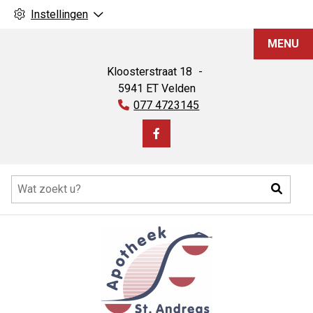
Instellingen
Apotheek
MENU
St.
Andreas
Kloosterstraat
18
5941 ET
Velden
Tel:
077 4723145
Bezoek
onze
Hoofdmenu
facebook
Zoeke
pagina