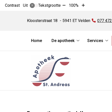
Tekst
Tekst
Contrast
Tekstgrootte
100%
Uit
verkleinen
vergroten
Apotheek
met
met
St.
Kloosterstraat
18
5941 ET
Velden
Tel:
077 47
10%
10%
Andreas
Hoofdmenu
Home
De apotheek
Services
De
Se
apotheek
su
submenu