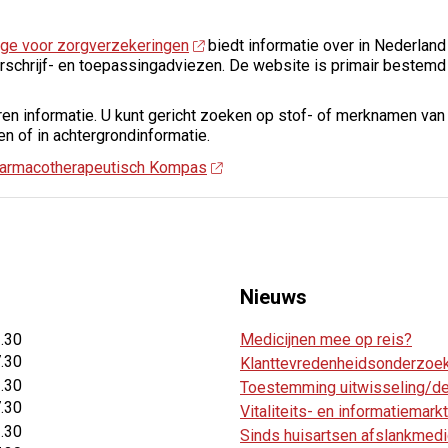
ege voor zorgverzekeringen
biedt informatie over in Nederland
rschrijf- en toepassingadviezen. De website is primair bestemd
ren informatie. U kunt gericht zoeken op stof- of merknamen va
n of in achtergrondinformatie.
 Farmacotherapeutisch Kompas
Nieuws
2.30
Medicijnen mee op reis?
7.30
Klanttevredenheidsonderzoe
2.30
Toestemming uitwisseling/del
7.30
Vitaliteits- en informatiemar
2.30
Sinds huisartsen afslankmedi