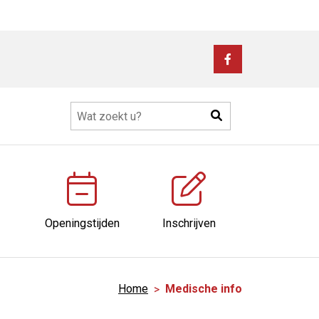
Bezoek
onze
facebook
Zoeken
pagina
Openingstijden
Inschrijven
Home
Medische info