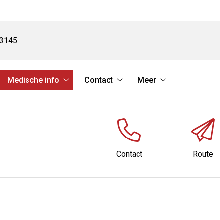
23145
Medische info
Contact
Meer
rvices
Medische
Contact
Meer
bmenu
info
submenu
submenu
submenu
Contact
Route