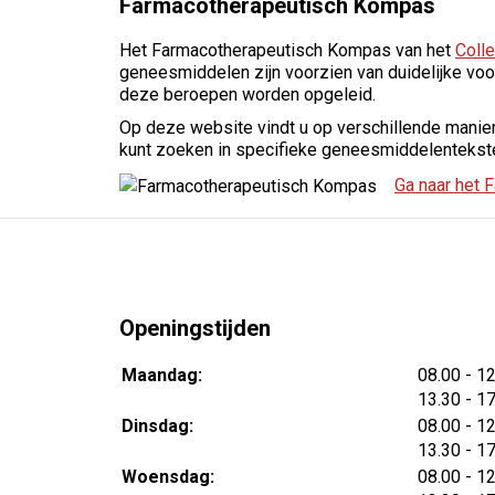
Farmacotherapeutisch Kompas
Het Farmacotherapeutisch Kompas van het
Coll
geneesmiddelen zijn voorzien van duidelijke voo
deze beroepen worden opgeleid.
Op deze website vindt u op verschillende manie
kunt zoeken in specifieke geneesmiddelentekste
Ga naar het
Openingstijden
tot
Maandag:
08.00
- 1
tot
13.30
- 1
tot
Dinsdag:
08.00
- 1
tot
13.30
- 1
tot
Woensdag:
08.00
- 1