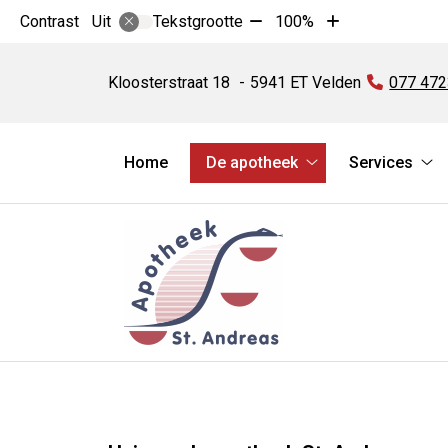
Tekst
Tekst
Contrast
Tekstgrootte
100%
Uit
verkleinen
vergroten
Apotheek
met
met
St.
Kloosterstraat
18
5941 ET
Velden
Tel:
077 47
10%
10%
Andreas
Hoofdmenu
Home
De apotheek
Services
De
Se
apotheek
su
submenu