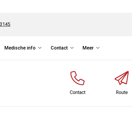
23145
Medische info
Contact
Meer
rvices
Medische
Contact
Meer
bmenu
info
submenu
submenu
submenu
Contact
Route