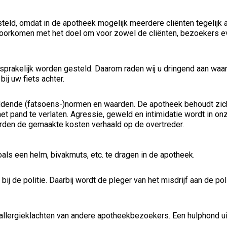
teld, omdat in de apotheek mogelijk meerdere cliënten tegelijk 
voorkomen met het doel om voor zowel de cliënten, bezoekers e
nsprakelijk worden gesteld. Daarom raden wij u dringend aan waar
j uw fiets achter.
ldende (fatsoens-)normen en waarden. De apotheek behoudt zich
t pand te verlaten. Agressie, geweld en intimidatie wordt in on
 worden de gemaakte kosten verhaald op de overtreder.
als een helm, bivakmuts, etc. te dragen in de apotheek.
bij de politie. Daarbij wordt de pleger van het misdrijf aan de po
allergieklachten van andere apotheekbezoekers. Een hulphond ui