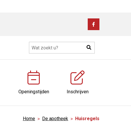
Bezoek
onze
facebook
Zoeken
pagina
Openingstijden
Inschrijven
Home
De apotheek
Huisregels