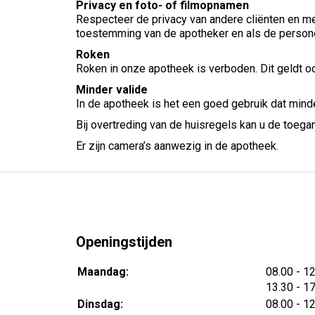
Privacy en foto- of filmopnamen
Respecteer de privacy van andere cliënten en m
toestemming van de apotheker en als de persone
Roken
Roken in onze apotheek is verboden. Dit geldt oo
Minder valide
In de apotheek is het een goed gebruik dat minder
Bij overtreding van de huisregels kan u de toegan
Er zijn camera’s aanwezig in de apotheek.
Openingstijden
tot
Maandag:
08.00
- 1
tot
13.30
- 1
tot
Dinsdag:
08.00
- 1