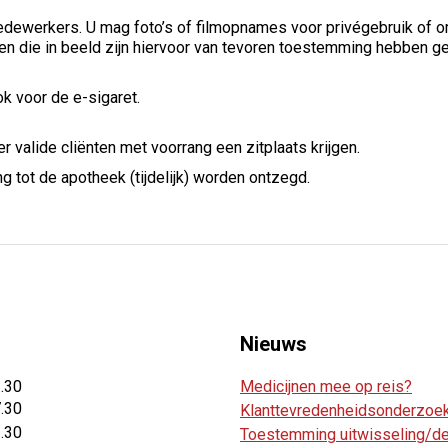
edewerkers. U mag foto’s of filmopnames voor privégebruik of o
n die in beeld zijn hiervoor van tevoren toestemming hebben g
k voor de e-sigaret.
 valide cliënten met voorrang een zitplaats krijgen.
g tot de apotheek (tijdelijk) worden ontzegd.
Nieuws
2.30
Medicijnen mee op reis?
7.30
Klanttevredenheidsonderzoe
2.30
Toestemming uitwisseling/del