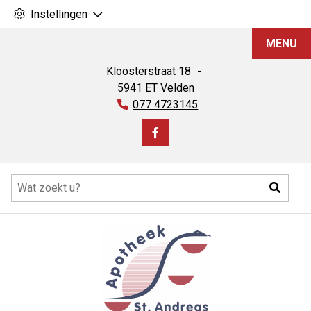
Instellingen
Apotheek
MENU
St.
Andreas
Kloosterstraat
18
5941 ET
Velden
Tel:
077 4723145
Bezoek
onze
Hoofdmenu
facebook
Zoeke
pagina