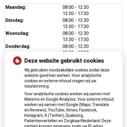
tot
Maandag:
08.00
- 12.30
tot
13.30
- 17.30
tot
Dinsdag:
08.00
- 12.30
tot
13.30
- 17.30
tot
Woensdag:
08.00
- 12.30
tot
13.30
- 17.30
tot
Donderdag:
08.00
- 12.30
tot
13.30
- 17.30
tot
Vrijdag:
08.00
- 12.30
Deze website gebruikt cookies
tot
13.30
- 17.30
Wij gebruiken noodzakelijke cookies zodat deze
website goed kan werken. Voor analytische
cookies en externe inhoud vragen wij uw
toestemming.
Nieuws
Voor analytische cookies werken wij samen met
Matomo en Google Analytics. Voor externe inhoud
Medicijnen mee op reis?
werken wij samen met Google (Maps, Translate
Klanttevredenheidsonderzoek score
en Reviews), YouTube, Vimeo, Facebook,
Instagram, X (Twitter), Qualizorg,
Toestemming uitwisseling/delen medische gegevens
Patiëntenvertellen en ZorgkaartNederland. Deze
vanaf 12 jaar en 16 jaar
partijen kunnen gegevens zoals uw IP-adres