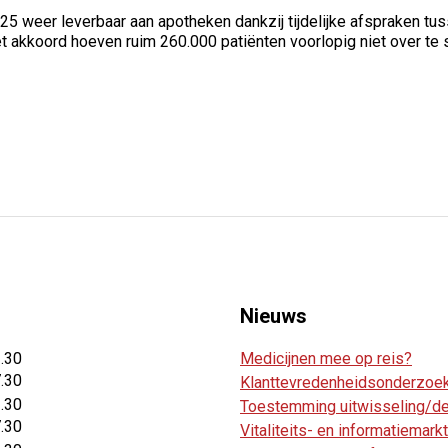
25 weer leverbaar aan apotheken dankzij tijdelijke afspraken t
et akkoord hoeven ruim 260.000 patiënten voorlopig niet over te
Nieuws
2.30
Medicijnen mee op reis?
7.30
Klanttevredenheidsonderzoe
2.30
Toestemming uitwisseling/del
7.30
Vitaliteits- en informatiemar