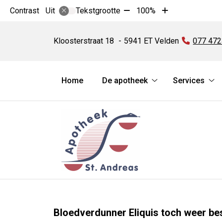
Tekst
Tekst
Contrast
Tekstgrootte
100%
Uit
verkleinen
vergroten
Apotheek
met
met
St.
Kloosterstraat
18
5941 ET
Velden
Tel:
077 47
10%
10%
Andreas
Hoofdmenu
Home
De apotheek
Services
De
Se
apotheek
su
submenu
Bloedverdunner Eliquis toch weer bes