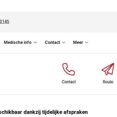
23145
Medische info
Contact
Meer
rvices
Medische
Contact
Meer
bmenu
info
submenu
submenu
submenu
Contact
Route
chikbaar dankzij tijdelijke afspraken