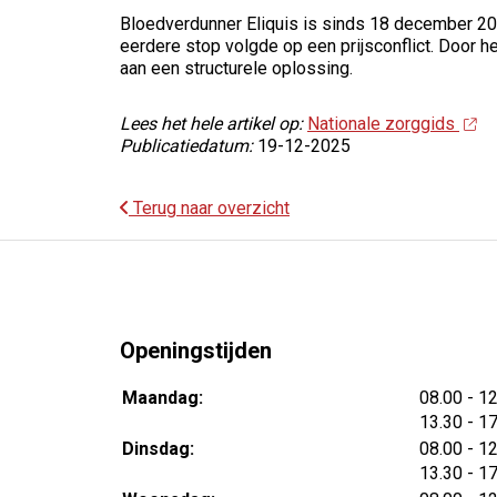
Bloedverdunner Eliquis is sinds 18 december 20
eerdere stop volgde op een prijsconflict. Door h
aan een structurele oplossing.
Lees het hele artikel op:
Nationale zorggids
Publicatiedatum:
19-12-2025
Terug naar overzicht
Openingstijden
tot
Maandag:
08.00
- 1
tot
13.30
- 1
tot
Dinsdag:
08.00
- 1
tot
13.30
- 1