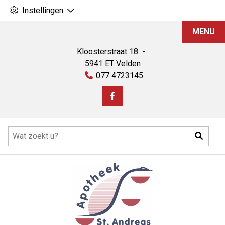
Instellingen
Apotheek
MENU
St.
Andreas
Kloosterstraat
18
5941 ET
Velden
Tel:
077 4723145
Bezoek
onze
Hoofdmenu
facebook
Zoeke
pagina