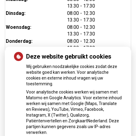
tot
13.30
- 17.30
tot
Dinsdag:
08.00
- 12.30
tot
13.30
- 17.30
tot
Woensdag:
08.00
- 12.30
tot
13.30
- 17.30
tot
Donderdag:
08.00
- 12.30
tot
13.30
- 17.30
tot
Vrijdag:
08.00
- 12.30
Deze website gebruikt cookies
tot
13.30
- 17.30
Wij gebruiken noodzakelijke cookies zodat deze
website goed kan werken. Voor analytische
cookies en externe inhoud vragen wij uw
toestemming.
Nieuws
Voor analytische cookies werken wij samen met
Matomo en Google Analytics. Voor externe inhoud
Medicijnen mee op reis?
werken wij samen met Google (Maps, Translate
Klanttevredenheidsonderzoek score
en Reviews), YouTube, Vimeo, Facebook,
Instagram, X (Twitter), Qualizorg,
Toestemming uitwisseling/delen medische gegevens
Patiëntenvertellen en ZorgkaartNederland. Deze
vanaf 12 jaar en 16 jaar
partijen kunnen gegevens zoals uw IP-adres
Vitaliteits- en informatiemarkt 25 maart 2026
verwerken.