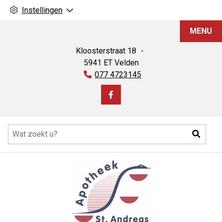
Instellingen
Apotheek
MENU
St.
Andreas
Kloosterstraat
18
5941 ET
Velden
Tel:
077 4723145
Bezoek
onze
Hoofdmenu
facebook
Zoeke
pagina