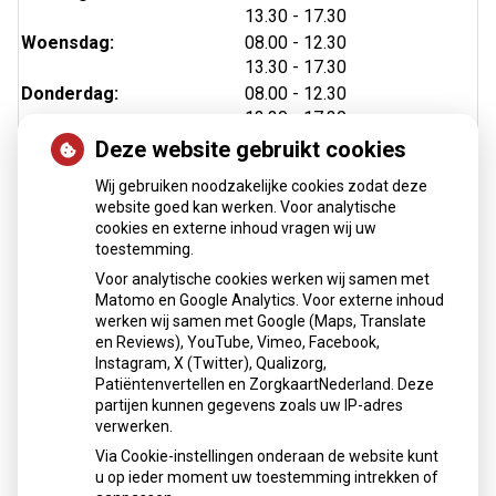
tot
13.30
- 17.30
tot
Woensdag:
08.00
- 12.30
tot
13.30
- 17.30
tot
Donderdag:
08.00
- 12.30
tot
13.30
- 17.30
tot
Vrijdag:
08.00
- 12.30
Deze website gebruikt cookies
tot
13.30
- 17.30
Wij gebruiken noodzakelijke cookies zodat deze
website goed kan werken. Voor analytische
cookies en externe inhoud vragen wij uw
toestemming.
Nieuws
Voor analytische cookies werken wij samen met
Matomo en Google Analytics. Voor externe inhoud
Medicijnen mee op reis?
werken wij samen met Google (Maps, Translate
Klanttevredenheidsonderzoek score
en Reviews), YouTube, Vimeo, Facebook,
Instagram, X (Twitter), Qualizorg,
Toestemming uitwisseling/delen medische gegevens
Patiëntenvertellen en ZorgkaartNederland. Deze
vanaf 12 jaar en 16 jaar
partijen kunnen gegevens zoals uw IP-adres
Vitaliteits- en informatiemarkt 25 maart 2026
verwerken.
Sinds huisartsen afslankmedicijnen mogen voorschrijven,
Via Cookie-instellingen onderaan de website kunt
neemt gebruik toe
u op ieder moment uw toestemming intrekken of