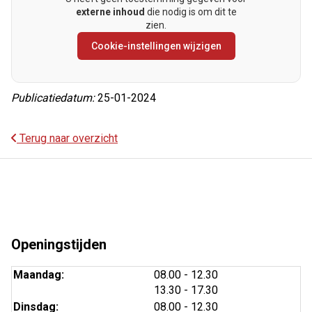
externe inhoud
die nodig is om dit te
zien.
Cookie-instellingen wijzigen
Publicatiedatum:
25-01-2024
Terug naar overzicht
Openingstijden
tot
Maandag:
08.00
- 12.30
tot
13.30
- 17.30
tot
Dinsdag:
08.00
- 12.30